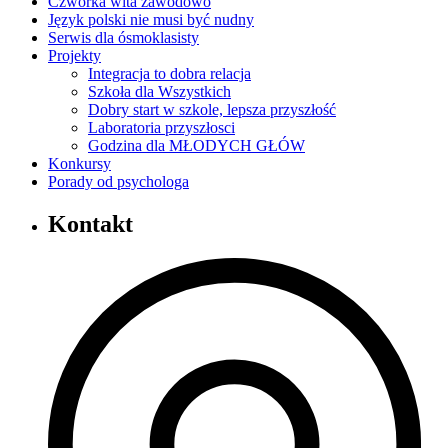
Czwórka wita zawodowo
Język polski nie musi być nudny
Serwis dla ósmoklasisty
Projekty
Integracja to dobra relacja
Szkoła dla Wszystkich
Dobry start w szkole, lepsza przyszłość
Laboratoria przyszłosci
Godzina dla MŁODYCH GŁÓW
Konkursy
Porady od psychologa
Kontakt