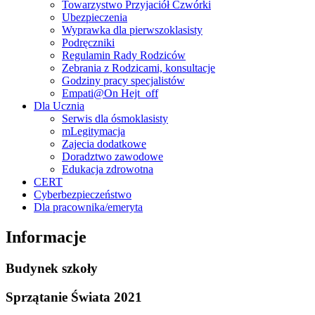
Towarzystwo Przyjaciół Czwórki
Ubezpieczenia
Wyprawka dla pierwszoklasisty
Podręczniki
Regulamin Rady Rodziców
Zebrania z Rodzicami, konsultacje
Godziny pracy specjalistów
Empati@On Hejt_off
Dla Ucznia
Serwis dla ósmoklasisty
mLegitymacja
Zajecia dodatkowe
Doradztwo zawodowe
Edukacja zdrowotna
CERT
Cyberbezpieczeństwo
Dla pracownika/emeryta
Informacje
Budynek szkoły
Sprzątanie Świata 2021