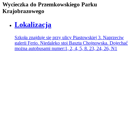
Wycieczka do Przemkowskiego Parku
Krajobrazowego
Lokalizacja
Szkoła znajduje się przy ulicy Piastowskiej 3. Naprzeciw
galerii Ferio. Niedaleko stoi Baszta Chojnowska. Dojechać
można autobusami numer:1, 2, 4, 5, 8. 23, 24, 26, N1